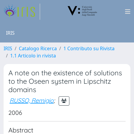
IRIS
IRIS
Catalogo Ricerca
1 Contributo su Rivista
1.1 Articolo in rivista
A note on the existence of solutions
to the Oseen system in Lipschitz
domains
RUSSO, Remigio
;
2006
Abstract