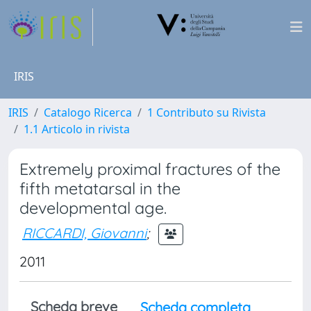
IRIS
IRIS
Catalogo Ricerca
1 Contributo su Rivista
1.1 Articolo in rivista
Extremely proximal fractures of the
fifth metatarsal in the
developmental age.
RICCARDI, Giovanni
;
2011
Scheda breve
Scheda completa