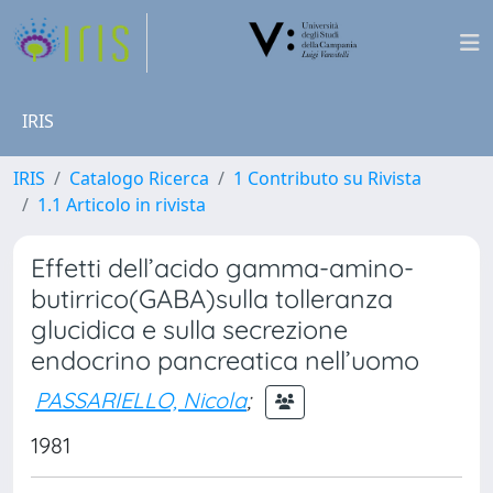
IRIS
IRIS
Catalogo Ricerca
1 Contributo su Rivista
1.1 Articolo in rivista
Effetti dell’acido gamma-amino-
butirrico(GABA)sulla tolleranza
glucidica e sulla secrezione
endocrino pancreatica nell’uomo
PASSARIELLO, Nicola
;
1981