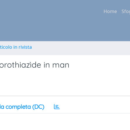
Home
Sfo
ticolo in rivista
orothiazìde in man
a completa (DC)