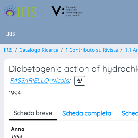
IRIS
IRIS
Catalogo Ricerca
1 Contributo su Rivista
1.1 Ar
Diabetogenic action of hydrochl
PASSARIELLO, Nicola
;
1994
Scheda breve
Scheda completa
Sched
Anno
1994