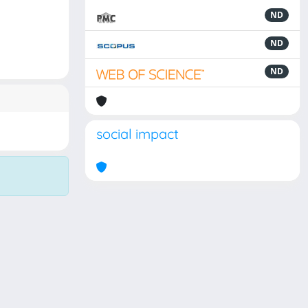
ND
ND
ND
social impact