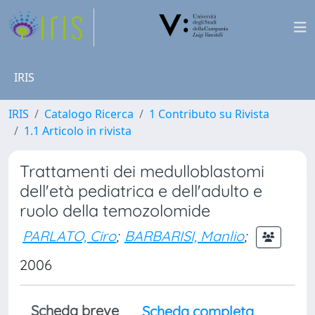
IRIS
IRIS
Catalogo Ricerca
1 Contributo su Rivista
1.1 Articolo in rivista
Trattamenti dei medulloblastomi
dell'età pediatrica e dell'adulto e
ruolo della temozolomide
PARLATO, Ciro
;
BARBARISI, Manlio
;
2006
Scheda breve
Scheda completa