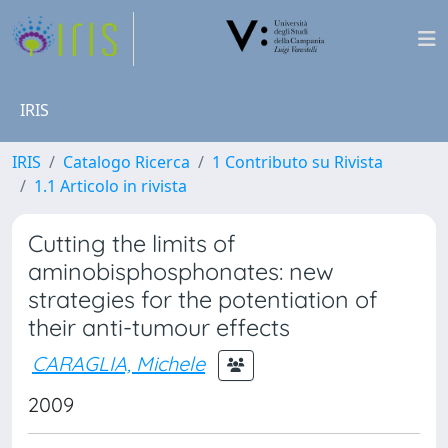
IRIS
IRIS
Catalogo Ricerca
1 Contributo su Rivista
1.1 Articolo in rivista
Cutting the limits of
aminobisphosphonates: new
strategies for the potentiation of
their anti-tumour effects
CARAGLIA, Michele
2009