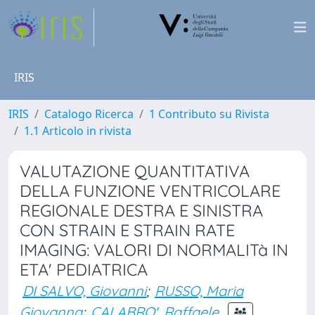
IRIS
IRIS
Catalogo Ricerca
1 Contributo su Rivista
1.1 Articolo in rivista
VALUTAZIONE QUANTITATIVA
DELLA FUNZIONE VENTRICOLARE
REGIONALE DESTRA E SINISTRA
CON STRAIN E STRAIN RATE
IMAGING: VALORI DI NORMALITà IN
ETA' PEDIATRICA
DI SALVO, Giovanni
;
RUSSO, Maria
Giovanna
;
CALABRO', Raffaele