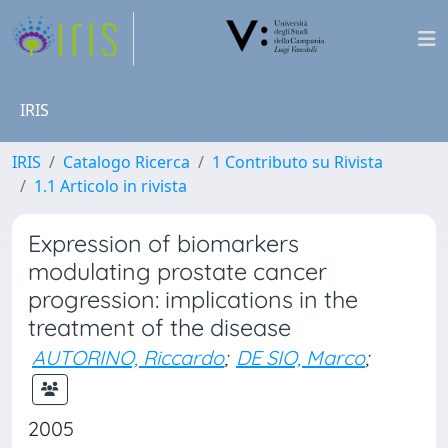
IRIS
IRIS
Catalogo Ricerca
1 Contributo su Rivista
1.1 Articolo in rivista
Expression of biomarkers
modulating prostate cancer
progression: implications in the
treatment of the disease
AUTORINO, Riccardo
;
DE SIO, Marco
;
2005