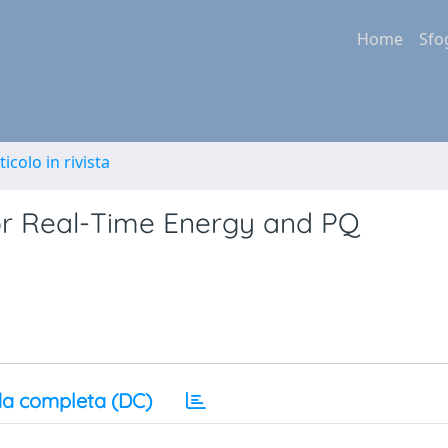
Home
Sfo
ticolo in rivista
or Real-Time Energy and PQ
a completa (DC)