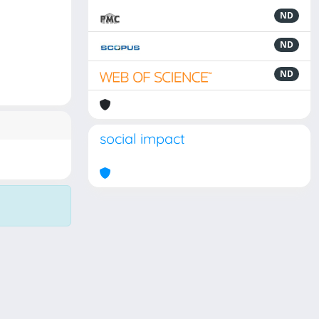
ND
ND
ND
social impact