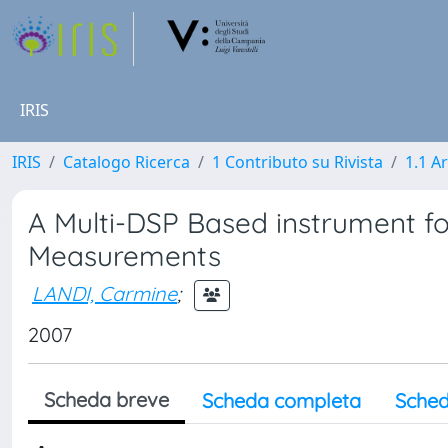
IRIS
IRIS
Catalogo Ricerca
1 Contributo su Rivista
1.1 Ar
A Multi-DSP Based instrument f
Measurements
LANDI, Carmine
;
2007
Scheda breve
Scheda completa
Sched