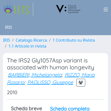
IRIS
IRIS
Catalogo Ricerca
1 Contributo su Rivista
1.1 Articolo in rivista
The IRS2 Gly1057Asp variant is
associated with human longevity
BARBIERI, Michelangela
;
RIZZO, Maria
Rosaria
;
PAOLISSO, Giuseppe
2010
Scheda breve
Scheda completa