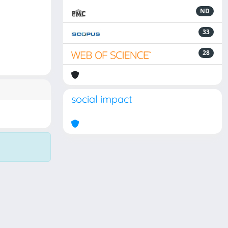
ND
33
28
social impact