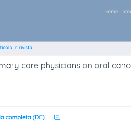
Home
Sfo
ticolo in rivista
mary care physicians on oral cance
a completa (DC)