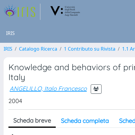
IRIS
IRIS
Catalogo Ricerca
1 Contributo su Rivista
1.1 Ar
Knowledge and behaviors of pri
Italy
ANGELILLO, Italo Francesco
2004
Scheda breve
Scheda completa
Sched