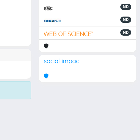
ND
ND
ND
social impact