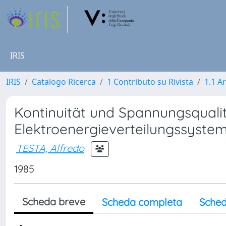
IRIS
IRIS
Catalogo Ricerca
1 Contributo su Rivista
1.1 Ar
Kontinuität und Spannungsquali
Elektroenergieverteilungssyste
TESTA, Alfredo
1985
Scheda breve
Scheda completa
Sched