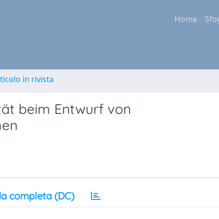
Home
Sfo
ticolo in rivista
tät beim Entwurf von
men
a completa (DC)