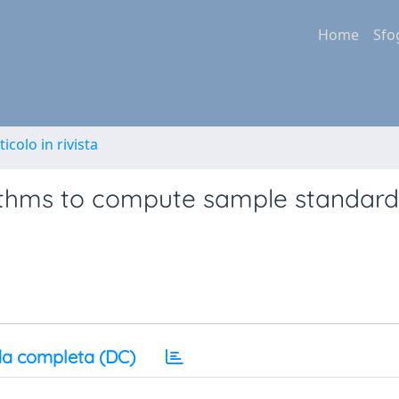
Home
Sfo
ticolo in rivista
orithms to compute sample standard
a completa (DC)