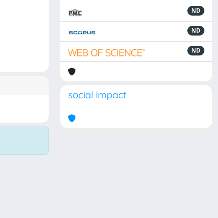
ND
ND
ND
social impact