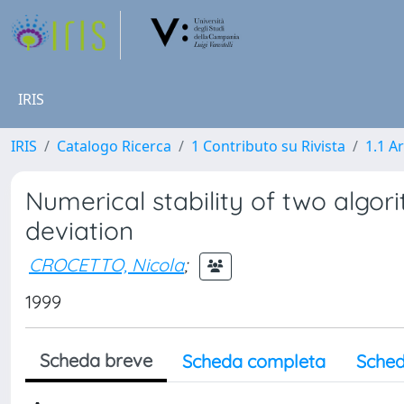
IRIS
IRIS
Catalogo Ricerca
1 Contributo su Rivista
1.1 Ar
Numerical stability of two alg
deviation
CROCETTO, Nicola
;
1999
Scheda breve
Scheda completa
Sched