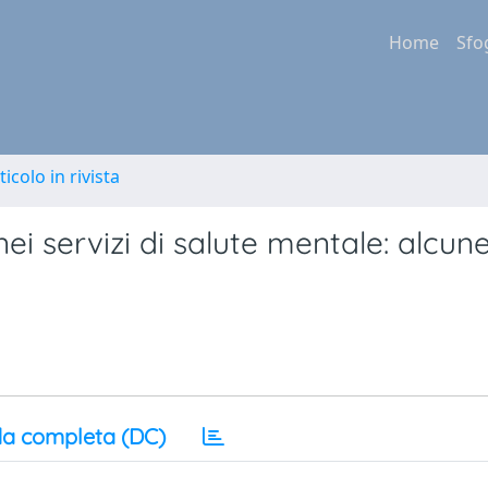
Home
Sfo
ticolo in rivista
 nei servizi di salute mentale: alcun
a completa (DC)