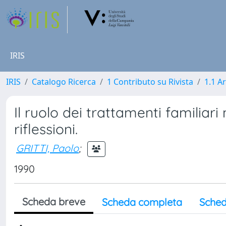
IRIS
IRIS
Catalogo Ricerca
1 Contributo su Rivista
1.1 Ar
Il ruolo dei trattamenti familiari
riflessioni.
GRITTI, Paolo
;
1990
Scheda breve
Scheda completa
Sched