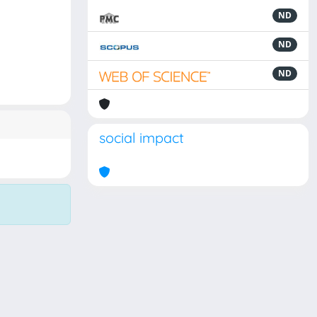
ND
ND
ND
social impact