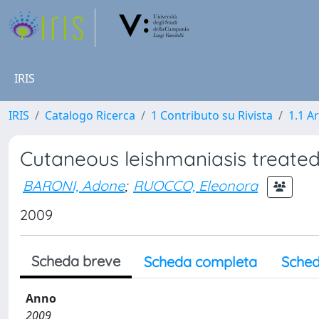
IRIS
IRIS
Catalogo Ricerca
1 Contributo su Rivista
1.1 Ar
Cutaneous leishmaniasis treated
BARONI, Adone
;
RUOCCO, Eleonora
2009
Scheda breve
Scheda completa
Sched
Anno
2009