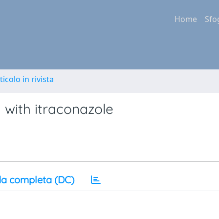
Home
Sfo
ticolo in rivista
 with itraconazole
a completa (DC)