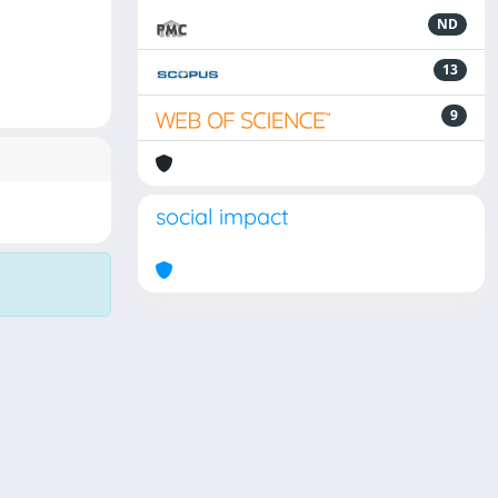
ND
13
9
social impact