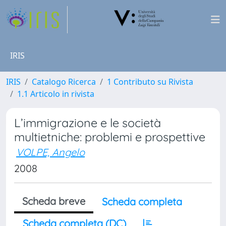
IRIS
IRIS
Catalogo Ricerca
1 Contributo su Rivista
1.1 Articolo in rivista
L’immigrazione e le società
multietniche: problemi e prospettive
VOLPE, Angelo
2008
Scheda breve
Scheda completa
Scheda completa (DC)