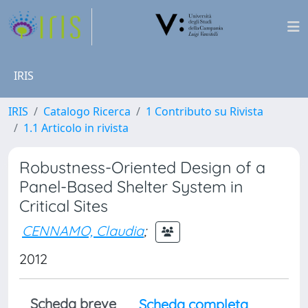
IRIS
IRIS
Catalogo Ricerca
1 Contributo su Rivista
1.1 Articolo in rivista
Robustness-Oriented Design of a
Panel-Based Shelter System in
Critical Sites
CENNAMO, Claudia
;
2012
Scheda breve
Scheda completa