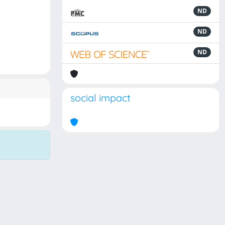
ND
ND
ND
social impact