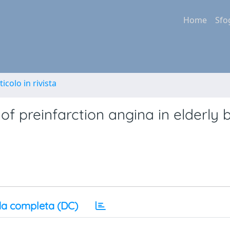
Home
Sfo
ticolo in rivista
of preinfarction angina in elderly 
a completa (DC)