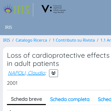
IRIS
IRIS
Catalogo Ricerca
1 Contributo su Rivista
1.1 Ar
Loss of cardioprotective effects 
in adult patients
NAPOLI, Claudio
;
2001
Scheda breve
Scheda completa
Sched