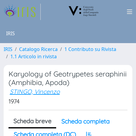
IRIS
IRIS
Catalogo Ricerca
1 Contributo su Rivista
1.1 Articolo in rivista
Karyology of Geotrypetes seraphinii
(Amphibia, Apoda)
STINGO, Vincenzo
1974
Scheda breve
Scheda completa
Scheda completa (DC)