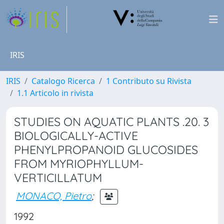
IRIS
IRIS
Catalogo Ricerca
1 Contributo su Rivista
1.1 Articolo in rivista
STUDIES ON AQUATIC PLANTS .20. 3
BIOLOGICALLY-ACTIVE
PHENYLPROPANOID GLUCOSIDES
FROM MYRIOPHYLLUM-
VERTICILLATUM
MONACO, Pietro
;
1992