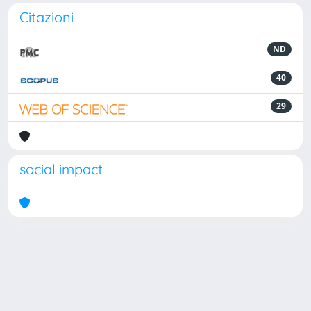
Citazioni
ND
40
29
social impact
Powered by
IRIS
-
about IRIS
-
Utilizzo dei cookie
Copyright © 2026