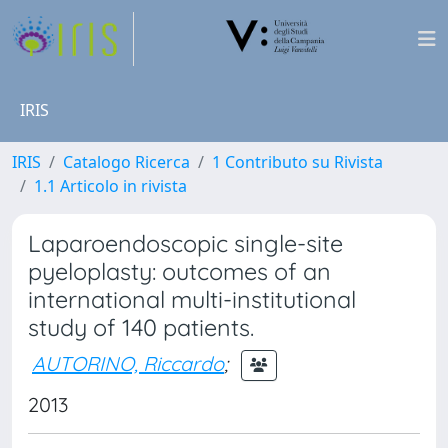
IRIS
IRIS
Catalogo Ricerca
1 Contributo su Rivista
1.1 Articolo in rivista
Laparoendoscopic single-site
pyeloplasty: outcomes of an
international multi-institutional
study of 140 patients.
AUTORINO, Riccardo
;
2013