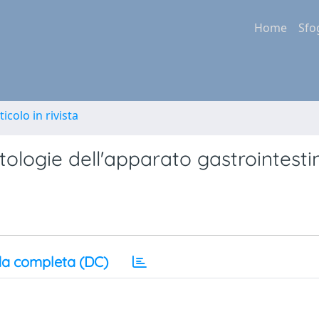
Home
Sfo
ticolo in rivista
atologie dell'apparato gastrointesti
a completa (DC)