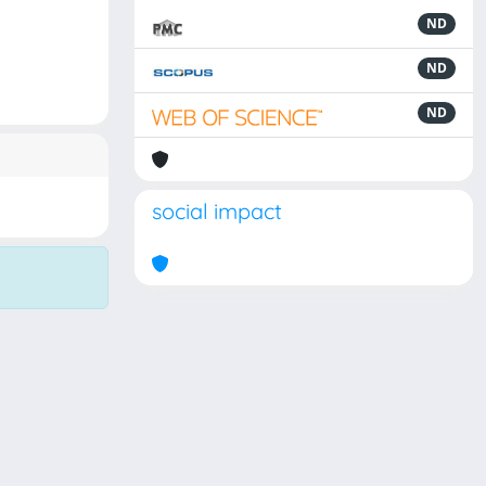
ND
ND
ND
social impact