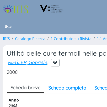
IRIS
IRIS
Catalogo Ricerca
1 Contributo su Rivista
1.1 Ar
Utilità delle cure termali nelle p
RIEGLER, Gabriele
;
2008
Scheda breve
Scheda completa
Sched
Anno
2008