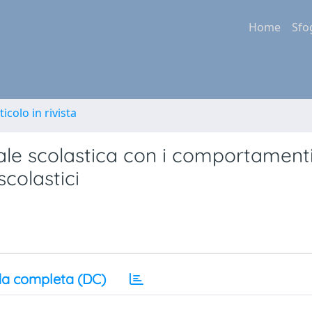
Home
Sfo
ticolo in rivista
ale scolastica con i comportament
 scolastici
a completa (DC)