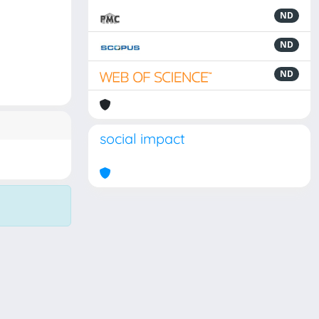
ND
ND
ND
social impact