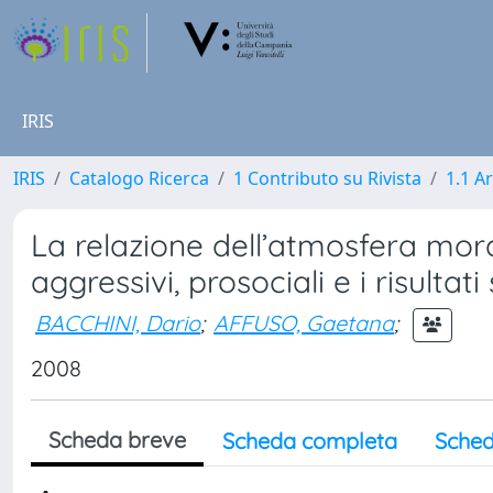
IRIS
IRIS
Catalogo Ricerca
1 Contributo su Rivista
1.1 Ar
La relazione dell’atmosfera mor
aggressivi, prosociali e i risultati
BACCHINI, Dario
;
AFFUSO, Gaetana
;
2008
Scheda breve
Scheda completa
Sched