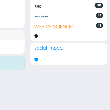
ND
49
42
social impact