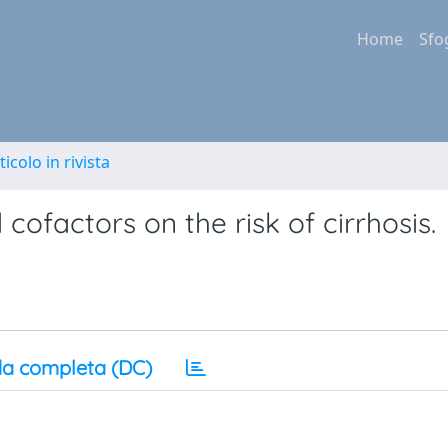
Home
Sfo
ticolo in rivista
 cofactors on the risk of cirrhosis.
a completa (DC)