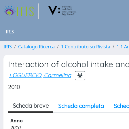
IRIS
IRIS
Catalogo Ricerca
1 Contributo su Rivista
1.1 Ar
Interaction of alcohol intake and
LOGUERCIO, Carmelina
2010
Scheda breve
Scheda completa
Sched
Anno
2010