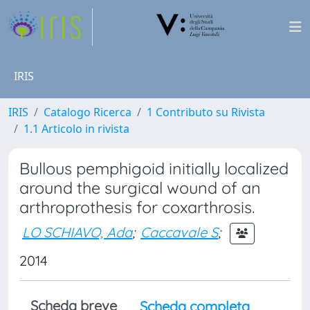
IRIS
IRIS
Catalogo Ricerca
1 Contributo su Rivista
1.1 Articolo in rivista
Bullous pemphigoid initially localized
around the surgical wound of an
arthroprothesis for coxarthrosis.
LO SCHIAVO, Ada
;
Caccavale S
;
2014
Scheda breve
Scheda completa