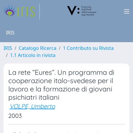
IRIS
IRIS
Catalogo Ricerca
1 Contributo su Rivista
1.1 Articolo in rivista
La rete “Eures”. Un programma di
cooperazione italo-svedese per il
lavoro e la formazione di giovani
psichiatri italiani
VOLPE, Umberto
2003