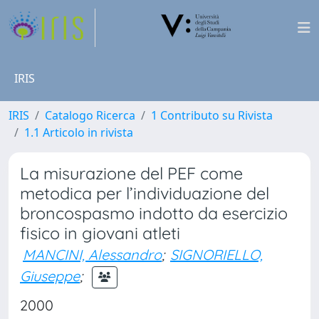
IRIS
IRIS
Catalogo Ricerca
1 Contributo su Rivista
1.1 Articolo in rivista
La misurazione del PEF come
metodica per l’individuazione del
broncospasmo indotto da esercizio
fisico in giovani atleti
MANCINI, Alessandro
;
SIGNORIELLO,
Giuseppe
;
2000