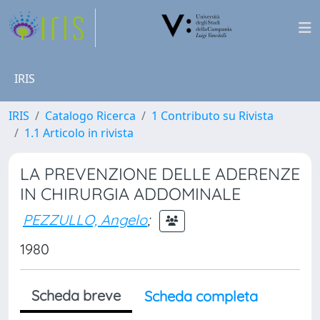
IRIS
IRIS
Catalogo Ricerca
1 Contributo su Rivista
1.1 Articolo in rivista
LA PREVENZIONE DELLE ADERENZE
IN CHIRURGIA ADDOMINALE
PEZZULLO, Angelo
;
1980
Scheda breve
Scheda completa