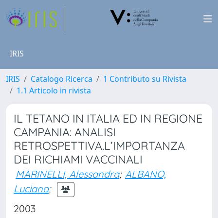
IRIS
IRIS
Catalogo Ricerca
1 Contributo su Rivista
1.1 Articolo in rivista
IL TETANO IN ITALIA ED IN REGIONE
CAMPANIA: ANALISI
RETROSPETTIVA.L’IMPORTANZA
DEI RICHIAMI VACCINALI
MARINELLI, Alessandra
;
ALBANO,
Luciana
;
2003