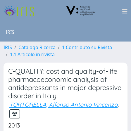
IRIS
IRIS
Catalogo Ricerca
1 Contributo su Rivista
1.1 Articolo in rivista
C-QUALITY: cost and quality-of-life
pharmacoeconomic analysis of
antidepressants in major depressive
disorder in Italy.
TORTORELLA, Alfonso Antonio Vincenzo
;
2013