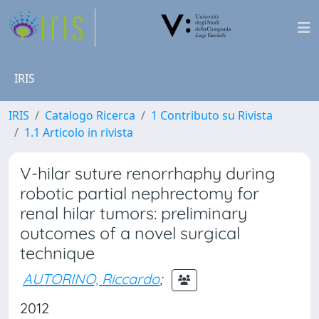
IRIS
IRIS
Catalogo Ricerca
1 Contributo su Rivista
1.1 Articolo in rivista
V-hilar suture renorrhaphy during
robotic partial nephrectomy for
renal hilar tumors: preliminary
outcomes of a novel surgical
technique
AUTORINO, Riccardo
;
2012