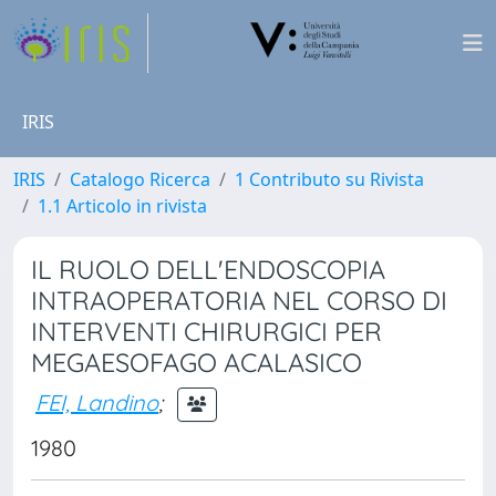
IRIS
IRIS
Catalogo Ricerca
1 Contributo su Rivista
1.1 Articolo in rivista
IL RUOLO DELL'ENDOSCOPIA
INTRAOPERATORIA NEL CORSO DI
INTERVENTI CHIRURGICI PER
MEGAESOFAGO ACALASICO
FEI, Landino
;
1980