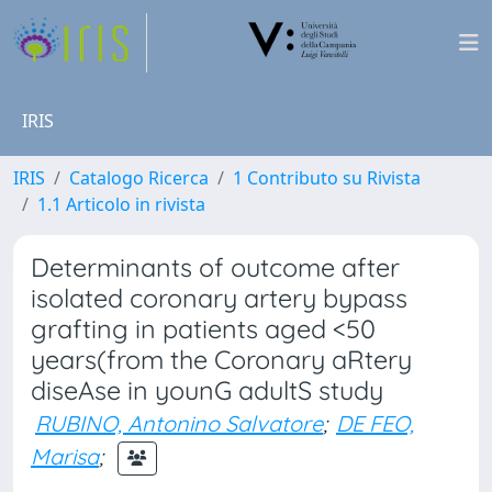
IRIS
IRIS
Catalogo Ricerca
1 Contributo su Rivista
1.1 Articolo in rivista
Determinants of outcome after
isolated coronary artery bypass
grafting in patients aged <50
years(from the Coronary aRtery
diseAse in younG adultS study
RUBINO, Antonino Salvatore
;
DE FEO,
Marisa
;