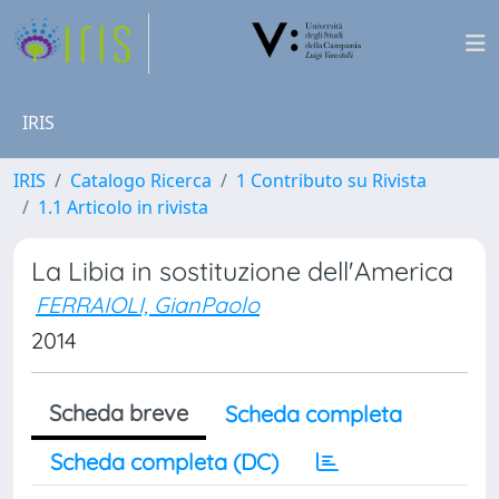
IRIS
IRIS
Catalogo Ricerca
1 Contributo su Rivista
1.1 Articolo in rivista
La Libia in sostituzione dell'America
FERRAIOLI, GianPaolo
2014
Scheda breve
Scheda completa
Scheda completa (DC)