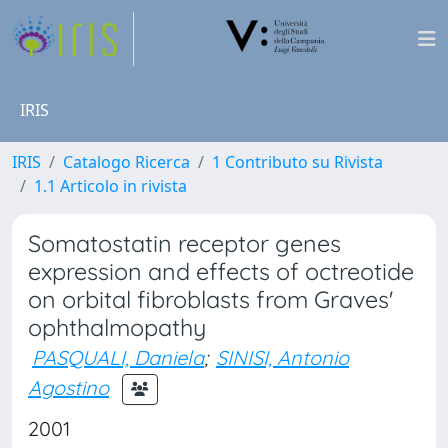
IRIS
IRIS
Catalogo Ricerca
1 Contributo su Rivista
1.1 Articolo in rivista
Somatostatin receptor genes
expression and effects of octreotide
on orbital fibroblasts from Graves'
ophthalmopathy
PASQUALI, Daniela
;
SINISI, Antonio
Agostino
2001