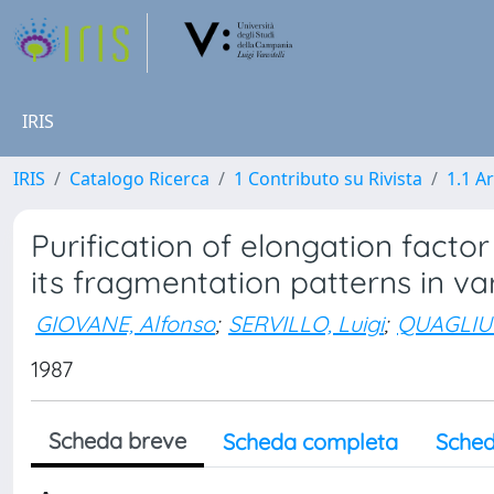
IRIS
IRIS
Catalogo Ricerca
1 Contributo su Rivista
1.1 Ar
Purification of elongation fact
its fragmentation patterns in va
GIOVANE, Alfonso
;
SERVILLO, Luigi
;
QUAGLIUO
1987
Scheda breve
Scheda completa
Sched