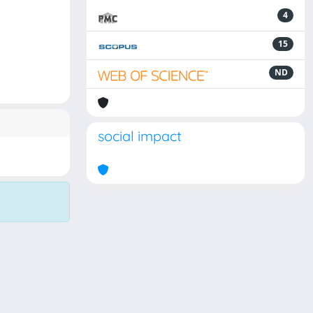
4
15
ND
social impact