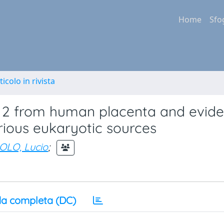
Home
Sfo
ticolo in rivista
or 2 from human placenta and evid
rious eukaryotic sources
LO, Lucio
;
a completa (DC)