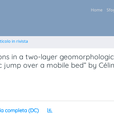
Home
Sfo
ticolo in rivista
ons in a two-layer geomorphologic
ic jump over a mobile bed” by Céli
a completa (DC)