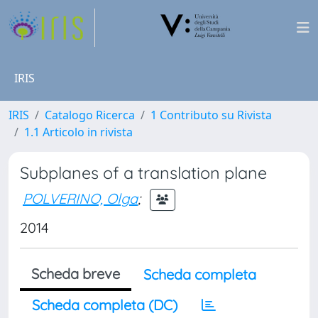
IRIS
IRIS
Catalogo Ricerca
1 Contributo su Rivista
1.1 Articolo in rivista
Subplanes of a translation plane
POLVERINO, Olga
;
2014
Scheda breve
Scheda completa
Scheda completa (DC)