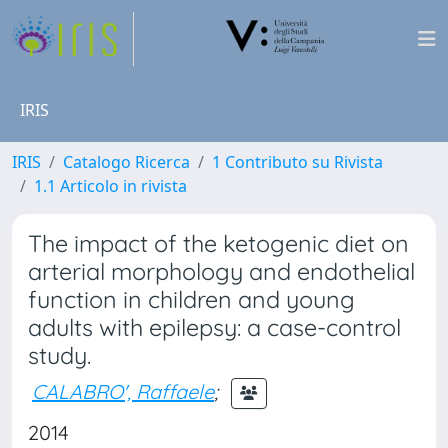
IRIS
IRIS
Catalogo Ricerca
1 Contributo su Rivista
1.1 Articolo in rivista
The impact of the ketogenic diet on
arterial morphology and endothelial
function in children and young
adults with epilepsy: a case-control
study.
CALABRO', Raffaele
;
2014