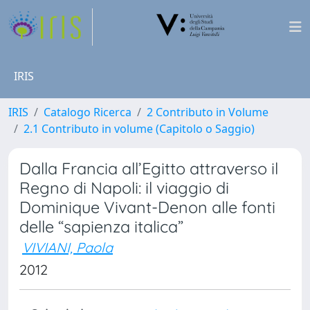
IRIS
IRIS
Catalogo Ricerca
2 Contributo in Volume
2.1 Contributo in volume (Capitolo o Saggio)
Dalla Francia all’Egitto attraverso il
Regno di Napoli: il viaggio di
Dominique Vivant-Denon alle fonti
delle “sapienza italica”
VIVIANI, Paola
2012