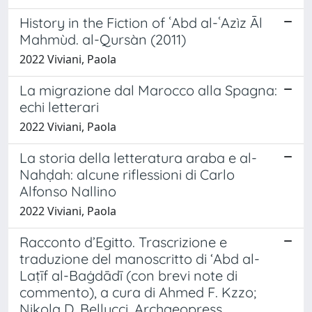
History in the Fiction of ʿAbd al-ʿAzìz Āl
Mahmùd. al-Qursàn (2011)
2022 Viviani, Paola
La migrazione dal Marocco alla Spagna:
echi letterari
2022 Viviani, Paola
La storia della letteratura araba e al-
Nahḍah: alcune riflessioni di Carlo
Alfonso Nallino
2022 Viviani, Paola
Racconto d’Egitto. Trascrizione e
traduzione del manoscritto di ‘Abd al-
Laṭīf al-Baġdādī (con brevi note di
commento), a cura di Ahmed F. Kzzo;
Nikola D. Bellucci, Archaeopress