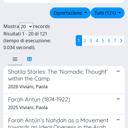
Esportazione
Tutti (121)
Mostra
records
Risultati 1 - 20 di 121
(tempo di esecuzione:
1
2
3
4
5
6
7
0.034 secondi).
Shatila Stories: The 'Nomadic Thought'
within the Camp
2026 Viviani, Paola
Farah Antun (1874-1922)
2025 Viviani, Paola
Faraḥ Anṭūn’s Nahḍah as a Movement
towards an Ideal Oneness in the Arab