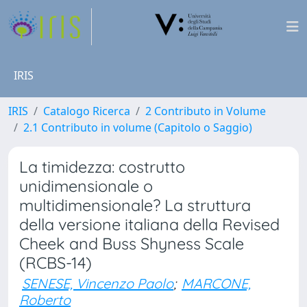
IRIS
IRIS
Catalogo Ricerca
2 Contributo in Volume
2.1 Contributo in volume (Capitolo o Saggio)
La timidezza: costrutto
unidimensionale o
multidimensionale? La struttura
della versione italiana della Revised
Cheek and Buss Shyness Scale
(RCBS-14)
SENESE, Vincenzo Paolo
;
MARCONE,
Roberto