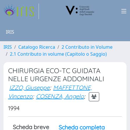
IRIS
IRIS
Catalogo Ricerca
2 Contributo in Volume
2.1 Contributo in volume (Capitolo o Saggio)
CHIRURGIA ECO-TC GUIDATA
NELLE URGENZE ADDOMINALI
IZZO, Giuseppe
;
MAFFETTONE,
Vincenzo
;
COSENZA, Angelo
;
1994
Scheda breve
Scheda completa