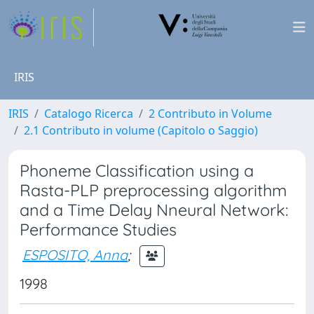
IRIS
IRIS
Catalogo Ricerca
2 Contributo in Volume
2.1 Contributo in volume (Capitolo o Saggio)
Phoneme Classification using a
Rasta-PLP preprocessing algorithm
and a Time Delay Nneural Network:
Performance Studies
ESPOSITO, Anna
;
1998