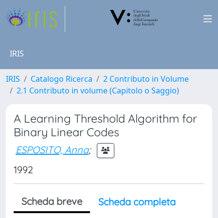
IRIS
IRIS
Catalogo Ricerca
2 Contributo in Volume
2.1 Contributo in volume (Capitolo o Saggio)
A Learning Threshold Algorithm for
Binary Linear Codes
ESPOSITO, Anna
;
1992
Scheda breve
Scheda completa