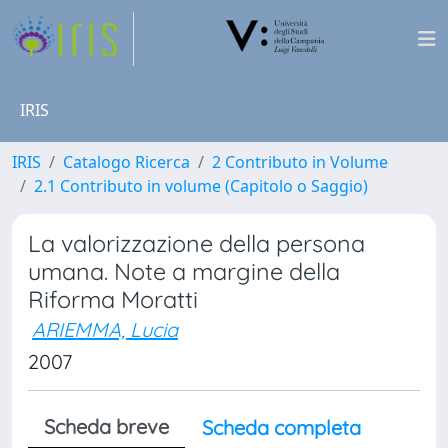
IRIS
IRIS
Catalogo Ricerca
2 Contributo in Volume
2.1 Contributo in volume (Capitolo o Saggio)
La valorizzazione della persona
umana. Note a margine della
Riforma Moratti
ARIEMMA, Lucia
2007
Scheda breve
Scheda completa