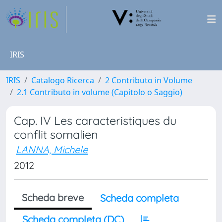
IRIS
IRIS
Catalogo Ricerca
2 Contributo in Volume
2.1 Contributo in volume (Capitolo o Saggio)
Cap. IV Les caracteristiques du
conflit somalien
LANNA, Michele
2012
Scheda breve
Scheda completa
Scheda completa (DC)