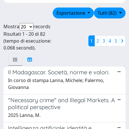
Esportazione
Tutti (82)
Mostra
records
Risultati 1 - 20 di 82
(tempo di esecuzione:
1
2
3
4
5
0.068 secondi).
Il Madagascar. Società, norme e valori.
In corso di stampa Lanna, Michele; Palermo,
Giovanna
"Necessary crime" and Illegal Markets. A
political perspective
2025 Lanna, M.
Intelligenza artificiale: identità e