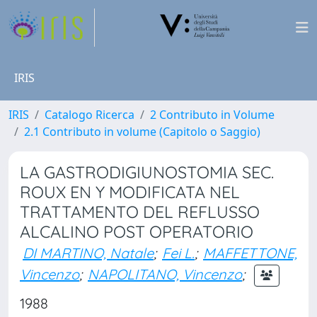
IRIS
IRIS
Catalogo Ricerca
2 Contributo in Volume
2.1 Contributo in volume (Capitolo o Saggio)
LA GASTRODIGIUNOSTOMIA SEC.
ROUX EN Y MODIFICATA NEL
TRATTAMENTO DEL REFLUSSO
ALCALINO POST OPERATORIO
DI MARTINO, Natale
;
Fei L.
;
MAFFETTONE,
Vincenzo
;
NAPOLITANO, Vincenzo
;
1988