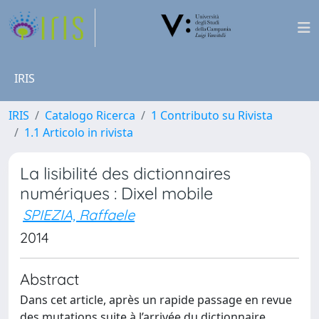
IRIS
IRIS
Catalogo Ricerca
1 Contributo su Rivista
1.1 Articolo in rivista
La lisibilité des dictionnaires
numériques : Dixel mobile
SPIEZIA, Raffaele
2014
Abstract
Dans cet article, après un rapide passage en revue
des mutations suite à l’arrivée du dictionnaire